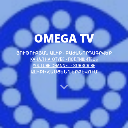
OMEGA TV
ՅՈՒԹՈՒԲՅԱՆ ԱԼԻՔ - ԲԱԺԱՆՈՐԴԱԳՐՎԵՔ
КАНАЛ НА ЮТУБЕ - ПОДПИШИТЕСЬ
YOUTUBE CHANNEL - SUBSCRIBE
ԱԼԻՔԻ ՀԱՍՑԵՆ ՆԵՐՔԵՎՈՒՄ